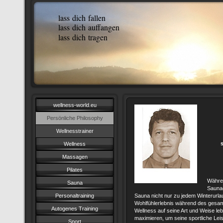
lass dich fallen
lass dich auffangen
lass dich tragen
wellness-world.eu
Persönliche Philosophy
Wellnesstrainer
Wellness
Massagen
Pilates
Währen
Sauna
Saunag
Personaltraining
Sauna nicht nur zu jedem Winterurla
Wohlfühlerlebnis während des gesam
Autogenes Training
Wellness auf seine Art und Weise le
maximieren, um seine sportliche Lei
Sport