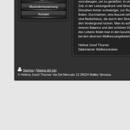
vorzubeugen, um zu genießen. In un
Zeit, in der Leistungsdruck und Stres
Muskelentspannung
Einzelnen immer schwieriger, zur Ru
Kontakt
finden. Durchatmen, eine Auszeit neh
sind Bedürfnisse, die durch den Stres
den Vordergrund rücken. Man ist auf
inneren Balance und den schönen D
des Lebens findet man in den luxuri
bei den diversen Wellnessangeboten
Helmut Josef Thurner
Diplomierter Wellnesstrainer
Stampa
|
Mappa del sito
© Helmut Josef Thurner Via Del Mercato 13 39024 Malles Venosta