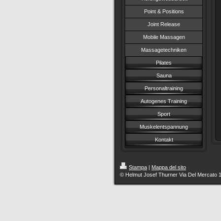
Point & Positions
Joint Release
Mobile Massagen
Massagetechniken
Pilates
Sauna
Personaltraining
Autogenes Training
Sport
Muskelentspannung
Kontakt
Stampa
|
Mappa del sito
© Helmut Josef Thurner Via Del Mercato 