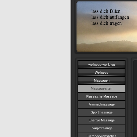
lass dich fallen
lass dich auffangen
lass dich tragen
wellness-world.eu
Wellness
Massagen
Massagearten
Klassische Massage
Aromaölmassage
Sportmassage
Energie Massage
Lympfdrainage
Tiefengewebsarbeit