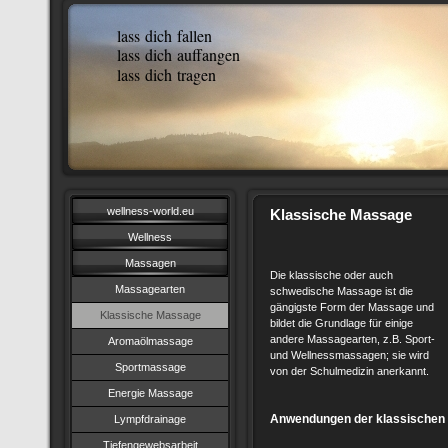
lass dich fallen
lass dich auffangen
lass dich tragen
wellness-world.eu
Klassische Massage
Wellness
Massagen
Die klassische oder auch
Massagearten
schwedische Massage ist die
gängigste Form der Massage und
Klassische Massage
bildet die Grundlage für einige
andere Massagearten, z.B. Sport-
Aromaölmassage
und Wellnessmassagen; sie wird
Sportmassage
von der Schulmedizin anerkannt.
Energie Massage
Anwendungen der klassischen
Lympfdrainage
Tiefengewebsarbeit