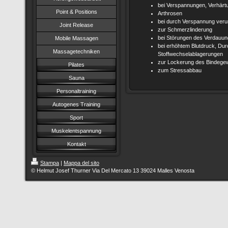
bei Verspannungen, Verhärt
Point & Positions
Arthrosen
bei durch Verspannung ver
Joint Release
zur Schmerzlinderung
bei Störungen des Verdauu
Mobile Massagen
bei erhöhtem Blutdruck, Du
Massagetechniken
Stoffwechselablagerungen
zur Lockerung des Bindege
Pilates
zum Stressabbau
Sauna
Personaltraining
Autogenes Training
Sport
Muskelentspannung
Kontakt
Stampa
|
Mappa del sito
© Helmut Josef Thurner Via Del Mercato 13 39024 Malles Venosta