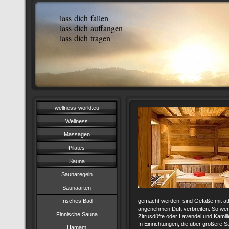
lass dich fallen
lass dich auffangen
lass dich tragen
wellness-world.eu
Wellness
Massagen
Pilates
Sauna
Saunaregeln
Saunaarten
Irisches Bad
gemacht werden, sind Gefäße mit äthe
angenehmen Duft verbreiten. So we
Finnische Sauna
Zitrusdüfte oder Lavendel und Kamill
In Einrichtungen, die über größere S
Hamam