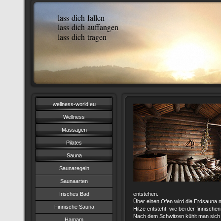
lass dich fallen
lass dich auffangen
lass dich tragen
wellness-world.eu
Wellness
Massagen
Pilates
Sauna
Saunaregeln
Saunaarten
Irisches Bad
entstehen.
Über einen Ofen wird die Erdsauna m
Finnische Sauna
Hitze entsteht, wie bei der finnisch
Nach dem Schwitzen kühlt man sich 
Hamam