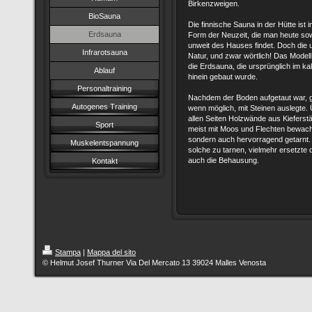
Birkenzweigen.
BioSauna
Die finnische Sauna in der Hütte ist 
Erdsauna
Form der Neuzeit, die man heute sow
unweit des Hauses findet. Doch die ur
Infrarotsauna
Natur, und zwar wörtlich! Das Modell
die Erdsauna, die ursprünglich im k
Ablauf
hinein gebaut wurde.
Personaltraining
Nachdem der Boden aufgetaut war, 
Autogenes Training
wenn möglich, mit Steinen auslegt
allen Seiten Holzwände aus Kiefers
Sport
meist mit Moos und Flechten bewachse
sondern auch hervorragend getarnt. 
Muskelentspannung
solche zu tarnen, vielmehr ersetzt
auch die Behausung.
Kontakt
Stampa
|
Mappa del sito
© Helmut Josef Thurner Via Del Mercato 13 39024 Malles Venosta