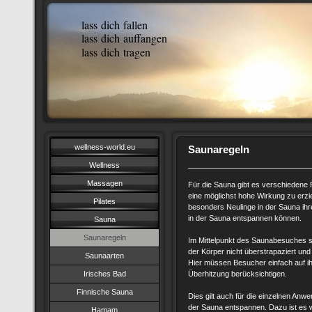
lass dich fallen
lass dich auffangen
lass dich tragen
wellness-world.eu
Saunaregeln
Wellness
Massagen
Für die Sauna gibt es verschiedene
eine möglichst hohe Wirkung zu erzie
Pilates
besonders Neulinge in der Sauna ihr
in der Sauna entspannen können.
Sauna
Saunaregeln
Im Mittelpunkt des Saunabesuches st
der Körper nicht überstrapaziert und 
Saunaarten
Hier müssen Besucher einfach auf ih
Irisches Bad
Überhitzung berücksichtigen.
Finnische Sauna
Dies gilt auch für die einzelnen Anwe
der Sauna entspannen. Dazu ist es w
Hamam