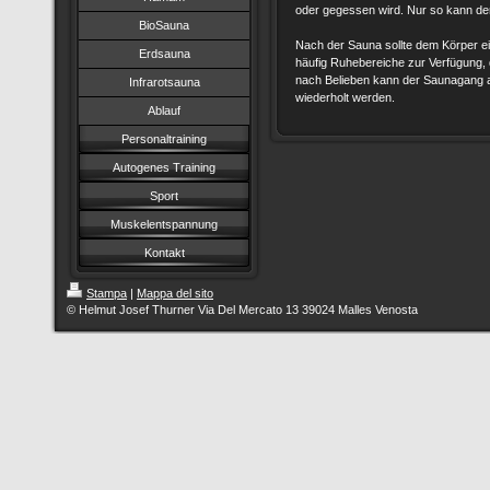
oder gegessen wird. Nur so kann de
BioSauna
Nach der Sauna sollte dem Körper e
Erdsauna
häufig Ruhebereiche zur Verfügung, d
nach Belieben kann der Saunagang 
Infrarotsauna
wiederholt werden.
Ablauf
Personaltraining
Autogenes Training
Sport
Muskelentspannung
Kontakt
Stampa
|
Mappa del sito
© Helmut Josef Thurner Via Del Mercato 13 39024 Malles Venosta