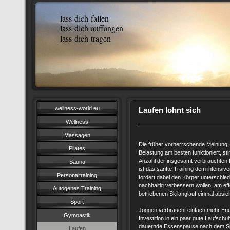
lass dich fallen
lass dich auffangen
lass dich tragen
wellness-world.eu
Laufen lohnt sich
Wellness
Massagen
Die früher vorherrschende Meinung, 
Pilates
Belastung am besten funktioniert, s
Anzahl der insgesamt verbrauchten F
Sauna
ist das sanfte Training dem intensiv
Personaltraining
fordert dabei den Körper unterschiedli
nachhaltig verbessern wollen, am e
Autogenes Training
betriebenen Skilanglauf einmal absieh
Sport
Joggen verbraucht einfach mehr Ener
Gymnastik
Investition in ein paar gute Laufschuh
dauernde Essenspause nach dem Spor
Laufen