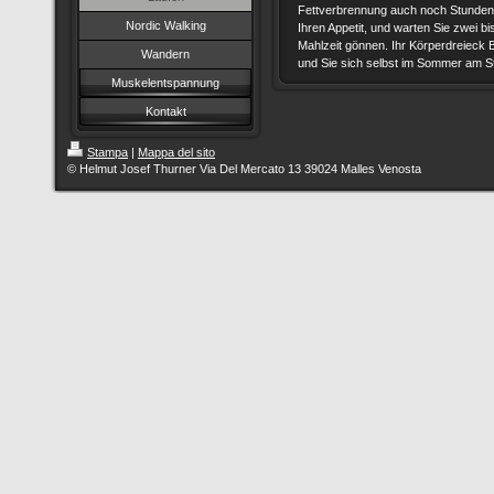
Fettverbrennung auch noch Stunden n
Nordic Walking
Ihren Appetit, und warten Sie zwei bi
Mahlzeit gönnen. Ihr Körperdreieck 
Wandern
und Sie sich selbst im Sommer am S
Muskelentspannung
Kontakt
Stampa
|
Mappa del sito
© Helmut Josef Thurner Via Del Mercato 13 39024 Malles Venosta