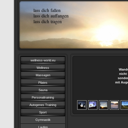
lass dich fallen
lass dich auffangen
lass dich tragen
wellness-world.eu
Wellness
Wande
nicht
Massagen
sonder
mit Aug
Pilates
Sauna
Personaltraining
Autogenes Training
Sport
Gymnastik
Laufen