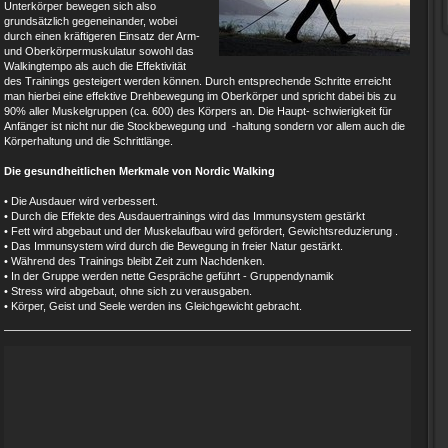
Unterkörper bewegen sich also
grundsätzlich gegeneinander, wobei
durch einen kräftigeren Einsatz der Arm-
und Oberkörpermuskulatur sowohl das
Walkingtempo als auch die Effektivität
des Trainings gesteigert werden können. Durch entsprechende Schritte erreicht
man hierbei eine effektive Drehbewegung im Oberkörper und spricht dabei bis zu
90% aller Muskelgruppen (ca. 600) des Körpers an. Die Haupt- schwierigkeit für
Anfänger ist nicht nur die Stockbewegung und -haltung sondern vor allem auch die
Körperhaltung und die Schrittlänge.
Die gesundheitlichen Merkmale von Nordic Walking
• Die Ausdauer wird verbessert.
• Durch die Effekte des Ausdauertrainings wird das Immunsystem gestärkt
• Fett wird abgebaut und der Muskelaufbau wird gefördert, Gewichtsreduzierung .
• Das Immunsystem wird durch die Bewegung in freier Natur gestärkt.
• Während des Trainings bleibt Zeit zum Nachdenken.
• In der Gruppe werden nette Gespräche geführt - Gruppendynamik
• Stress wird abgebaut, ohne sich zu verausgaben.
• Körper, Geist und Seele werden ins Gleichgewicht gebracht.