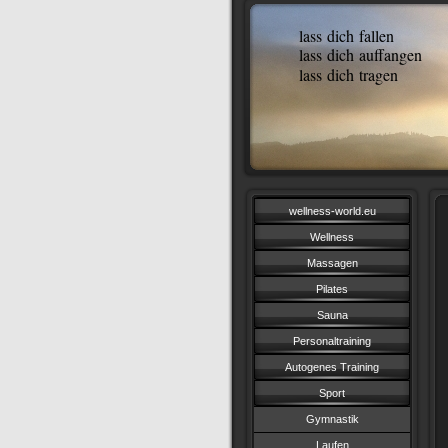
lass dich fallen
lass dich auffangen
lass dich tragen
wellness-world.eu
Wellness
Massagen
Pilates
Sauna
Personaltraining
Autogenes Training
Sport
Gymnastik
Laufen